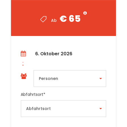
Hinweise
€ 65
Ab
Anmeldefrist: 22.09.2026
Eine Stornierung Ihrer Teilnahme an
einer unserer Tagestouren wird bis 8
Tage vor Abfahrt mit einer
Stornierungsgebühr von € 20,- p. P.
6. Oktober 2026
berechnet.
Bei einer Stornierung ab 7 Tage vor
Reisebeginn oder bei Nichterscheinen
berechnen wir den vollen Reisepreis.
Bis 20 Tage vor Reisebeginn zu
Abfahrtsort
*
erreichende Mindestteilnehmerzahl: 25
Personen je Reisetermin
Wir möchten Sie darauf hinweisen, dass
bei diesen Tagestouren oftmals
Führungen und Besichtigungen auch zu