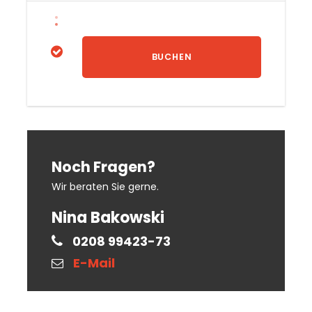
Fuß stattfinden. Es ist daher wichtig,
dass Sie längere Strecken gut zu Fuß
zurücklegen können. Für Teilnehmer
mit eingeschränketer Mobilität ist eine
Begleitperson erforderlich.
Noch Fragen?
Wir beraten Sie gerne.
Nina Bakowski
0208 99423-73
E-Mail