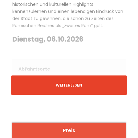
historischen und kulturellen Highlights
kennenzulernen und einen lebendigen Eindruck von
der Stadt zu gewinnen, die schon zu Zeiten des
Römischen Reiches als „zweites Rom“ galt.
Dienstag, 06.10.2026
Abfahrtsorte
WEITERLESEN
Gladbeck Festplatz Bergmannstraße
Essen Hauptbahnhof, Südseite/Freiheit
Oberhausen Hauptbahnhof, Touristik-
Haltestelle, hinter der Paketpost
Preis