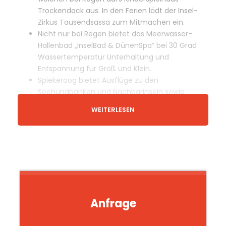
Trockendock aus. In den Ferien lädt der Insel-
Zirkus Tausendsassa zum Mitmachen ein.
Nicht nur bei Regen bietet das Meerwasser-
Hallenbad „InselBad & DünenSpa“ bei 30 Grad
Wassertemperatur Unterhaltung und
Entspannung für Groß und Klein.
Spiekeroog bietet Ausflüge zu den
Seehundbänken und Nachbarinseln sowie
Wattenmeerführungen, Kutterfahrten und
WEITERLESEN
geführte Ausritte mit Pferden. Spielen Sie Boule,
Tennis und Minigolf und besuchen Sie das
kleine Inselkino, Konzerte und Theater.
Der malerische Ort mit seinen gepflasterten
Gassen und niedrigen Friesenhäusern wird von
hohen Bäumen überragt. Boutiquen und
Kunsthandwerkerläden wechseln sich mit
Waffel- und Teestuben, Restaurants und
Anfrage
kleinen Kneipen ab.