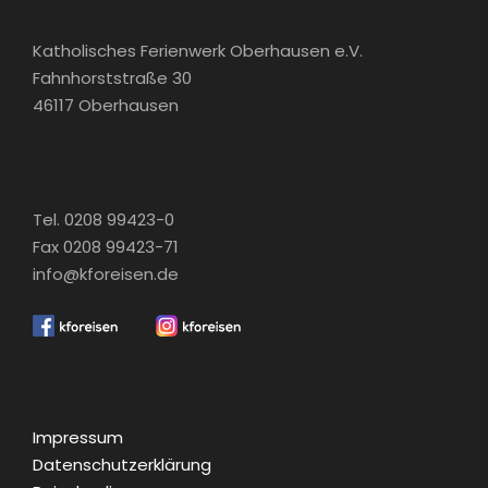
Familienfreizeiten
Katholisches Ferienwerk Oberhausen e.V.
Sonne tanken, Meer erleben – erleben Sie
Fahnhorststraße 30
Spiekeroog im Haus Winfried!
46117 Oberhausen
Weitere Infos
Tel. 0208 99423-0
Fax 0208 99423-71
FLYER Haus Winfried (PDF)
info@kforeisen.de
Gruppenräume Haus Winfried
Preislisten 2026
Preisliste 2027
Impressum
Beherbergungs- und Vertragsbedingungen
Datenschutzerklärung