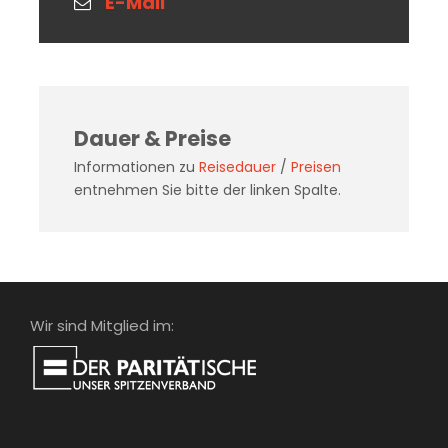
E-Mail
Fuß stattfinden. Es ist daher wichtig,
dass Sie längere Strecken gut zu Fuß
zurücklegen können. Für Teilnehmer
mit eingeschränketer Mobilität ist eine
Begleitperson erforderlich.
Dauer & Preise
Informationen zu
Reisedauer
/
Preisen
entnehmen Sie bitte der linken Spalte.
Wir sind Mitglied im: