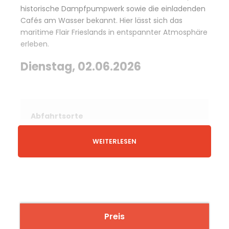
historische Dampfpumpwerk sowie die einladenden
Cafés am Wasser bekannt. Hier lässt sich das
maritime Flair Frieslands in entspannter Atmosphäre
erleben.
Dienstag, 02.06.2026
Abfahrtsorte
WEITERLESEN
Gladbeck Festplatz Bergmannstraße
Essen Hauptbahnhof, Südseite/Freiheit
Oberhausen Hauptbahnhof, Touristik-
Haltestelle, hinter der Paketpost
Preis