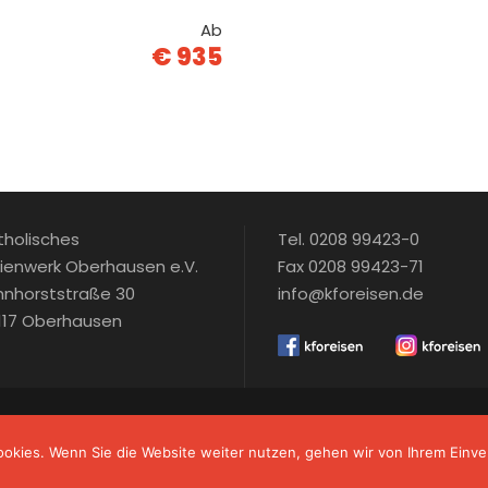
Ab
€ 935
tholisches
Tel. 0208 99423-0
rienwerk Oberhausen e.V.
Fax 0208 99423-71
hnhorststraße 30
info@kforeisen.de
117 Oberhausen
KATHOLISCHES FERIENWERK OBERHAUSEN E. V.
okies. Wenn Sie die Website weiter nutzen, gehen wir von Ihrem Einve